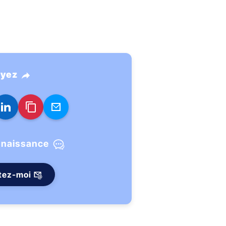
ayez
nnaissance
tez-moi