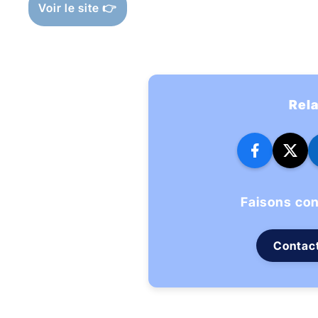
Voir le site 👉
Rel
Faisons co
Contac