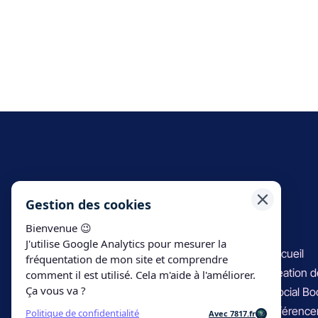
Gestion des cookies
Bienvenue 😉
Adresse
Plan
J'utilise Google Analytics pour mesurer la
3 rue du Devau
Accueil
fréquentation de mon site et comprendre
49300 Cholet
Création d
comment il est utilisé. Cela m'aide à l'améliorer.
Ça vous va ?
Social Bo
Contact
Référence
Politique de confidentialité
Avec 7817.fr