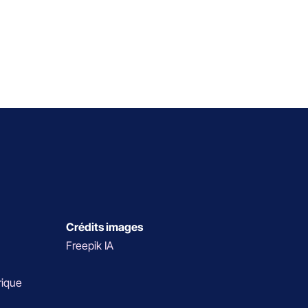
Crédits images
Freepik IA
rique