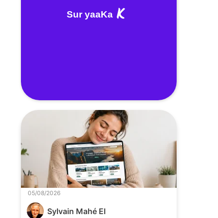
Sur yaaKa
05/08/2026
Sylvain Mahé EI