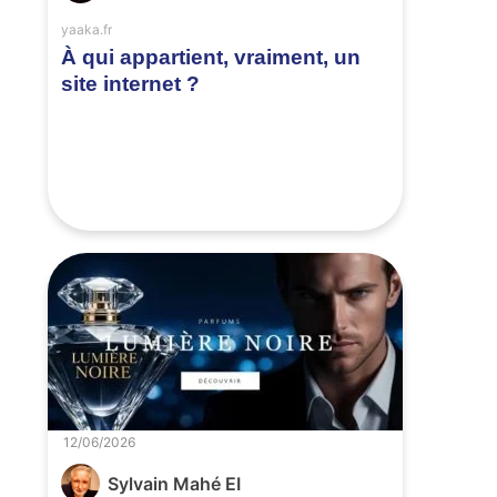
yaaka.fr
À qui appartient, vraiment, un
site internet ?
12/06/2026
Sylvain Mahé EI