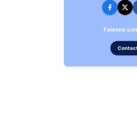
Faisons co
Contac