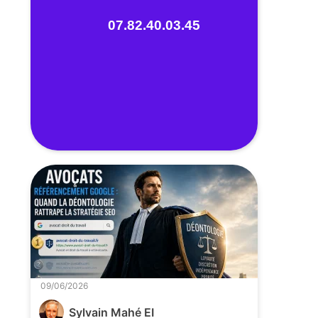
07.82.40.03.45
09/06/2026
Sylvain Mahé EI