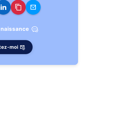
nnaissance
tez-moi