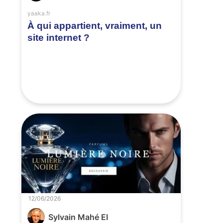
yaaka.fr
À qui appartient, vraiment, un
site internet ?
12/06/2026
Sylvain Mahé EI