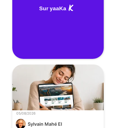
Sur yaaKa
05/08/2026
Sylvain Mahé EI