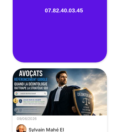
07.82.40.03.45
09/06/2026
Sylvain Mahé EI